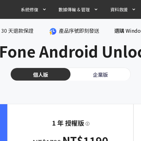
系統修復
數據傳輸 & 管理
資料救援
30 天退款保證
iOS 系統修復大師
產品序號即刻發送
WhatsApp Transfer
選購 Windo
iOS
iOS 26
修復 150+ iOS系統故障
WhatsApp iPhone & Androi
恢復 
Fone Android Unloc
Android 系統修復大師
LINE Transfer
And
免費進入/退出恢復模式
iPhone & Android LINE 資料轉
從 A
macOS 修復大師
iOS 數據管家
Win
免費
個人版
企業版
免費修復各種macOS 系統故障
輕鬆管理iPhone 數據，無需iTune
支援 
UltFone Phone Transfer
Mac
最佳手機資料轉移工具，100%
從 Ma
1 年 授權版
NT$1190