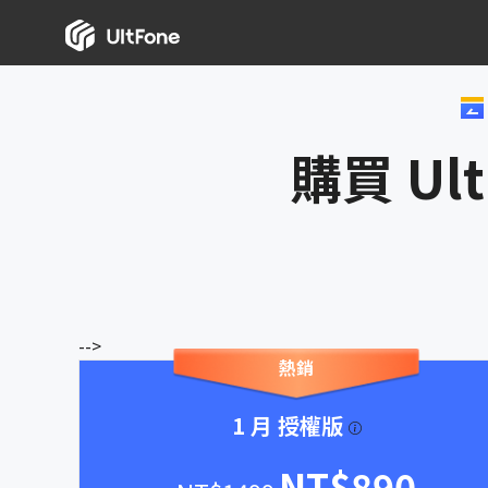
購買 Ult
-->
熱銷
1 月 授權版
NT$890