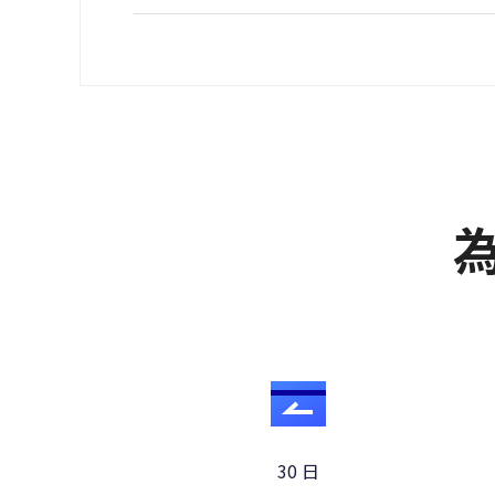
為
30 日