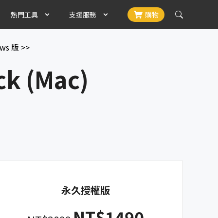
熱門工具
支援服務
購物
ws 版 >>
 資料救援
iPhone Unlock
支援中心
新
d 數據互傳
35+ 種檔案類型及社群媒體資料
輕鬆解決iPhone/iPad 忘記密碼，忘記Apple ID難題
使用指南，訂單問題
k (Mac)
roid 資料救援
Android Unlock
下載中心
新
移
ndroid 內部儲存器恢復數據，無需 root
即刻移除Android 手機密碼，Google FRP鎖
免費下載安裝
dows 資料救援
iPhone啟用鎖定解除
商店
s/iCloud
1000+ 種檔案類型，含照片，影片，檔案
移除iPhone 啟用鎖定無需聯絡前機主
UltFone 暢銷商品
 資料救援
iPhone 備份密碼移除
最新資訊
上新
安全
c 恢復 1000+ 種檔案
移除螢幕時間密碼不丟失數據
多篇操作指南
iOS 虛擬定位神器
HOT
一鍵改變iPhone定位
永久授權版
NT$1490