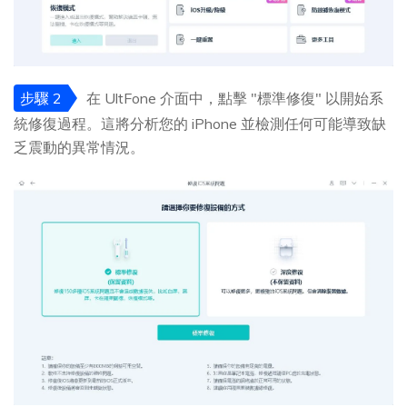
步驟 2
在 UltFone 介面中，點擊 "標準修復" 以開始系
統修復過程。這將分析您的 iPhone 並檢測任何可能導致缺
乏震動的異常情況。