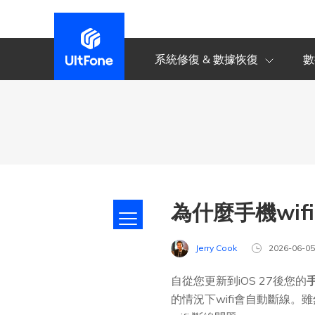
系統修復 & 數據恢復
數
為什麼手機wifi
Jerry Cook
2026-06-0
自從您更新到iOS 27後您的
的情況下wifi會自動斷線。