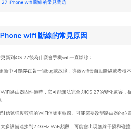
7 iPhone wifi 斷線的常見問題
hone wifi 斷線的常見原因
新到iOS 27後為什麼會手機wifi一直斷線：
S更新中可能存在著一個bug或故障，導致wifi會自動斷線或者
WiFi路由器固件過時，它可能無法完全與iOS 27的變化兼容，
助。
7可能對信號強度較強的WiFi信號更敏感。可能需要改變路由器的
太多設備連接到2.4GHz WiFi頻段，可能會出現無線干擾和碰撞