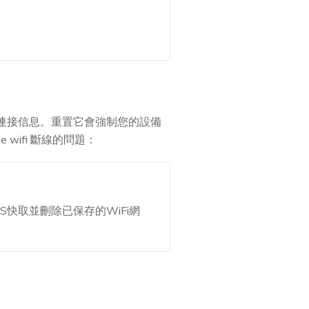
網絡連接信息。重置它會強制您的設備
 wifi 斷線的問題：
NS快取並刪除已保存的WiFi網
。