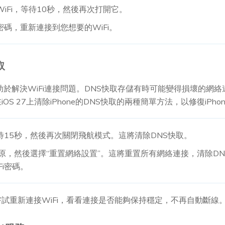
WiFi，等待10秒，然後再次打開它。
密碼，重新連接到您想要的WiFi。
取
也有助於解決WiFi連接問題。DNS快取存儲有時可能變得損壞的
 27上清除iPhone的DNS快取的兩種簡單方法，以修復iPhone
等待15秒，然後再次關閉飛航模式。這將清除DNS快取。
 > 還原，然後選擇“重置網絡設置”。這將重置所有網絡連接，清除D
i密碼。
試重新連接WiFi，看看連接是否能夠保持穩定，不再自動斷線