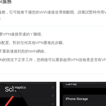
PN服務
N服務，它可能會干擾您的WiFi連接並導致斷開。請嘗試暫時停用V
：
點擊VPN連接旁邊的“i”圖標。
以刪除配置。對於任何其他VPN重複此步驟。
況下重新連接到您的WiFi網絡。
使用VPN的情況下正常工作，您稍後可以重新啟用VPN並檢查是否有