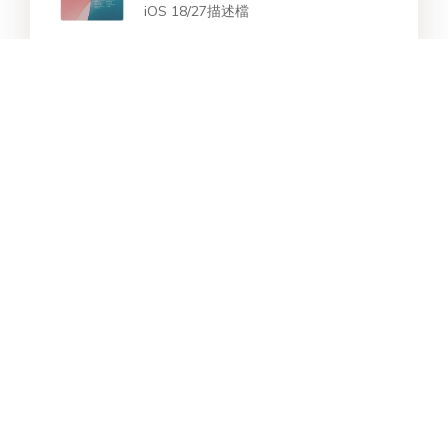
iOS 18/27描述檔
iOS 18/26/27Beta災情全列表，內含
2026故障排除與修復指南
iOS 18 功能一覽：ios 18 carplay、眼
球追蹤和更多！
Star Products
熱門搜索