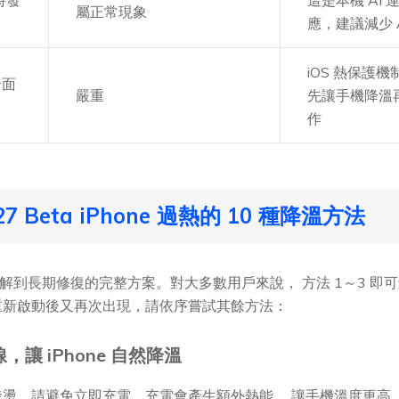
屬正常現象
應，建議減少 
iOS 熱保護
介面
嚴重
先讓手機降溫
作
7 Beta iPhone 過熱的 10 種降溫方法
解到長期修復的完整方案。對大多數用戶來說， 方法 1～3 即可解決問
 或重新啟動後又再次出現，請依序嘗試其餘方法：
讓 iPhone 自然降溫
後若手機發燙，請避免立即充電。充電會產生額外熱能， 讓手機溫度更高