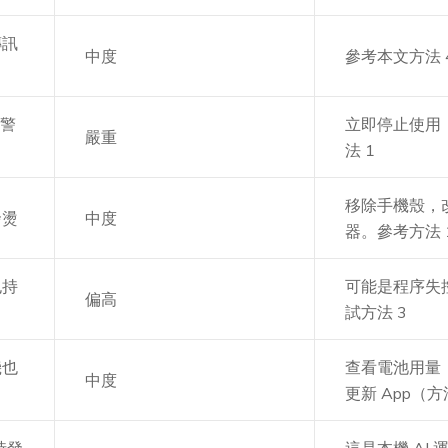
傳訊
中度
參考本文方法 
」警
立即停止使用
嚴重
法 1
移除手機殼，
發燙
中度
器。參考方法 
也持
可能是程序失控
偏高
試方法 3
機也
查看電池用量（
中度
更新 App（方
能時發
這是本機 AI