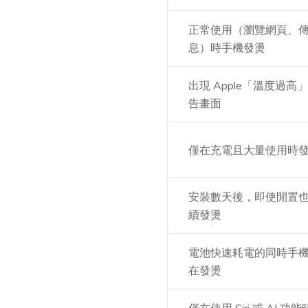
正常使用（瀏覽網頁、
息）時手機發燙
出現 Apple「溫度過高
告畫面
僅在充電且大量使用時
安裝數天後，即使閒置
續發燙
電池快速耗電的同時手
在發燙
僅在使用 Siri 或 AI 功