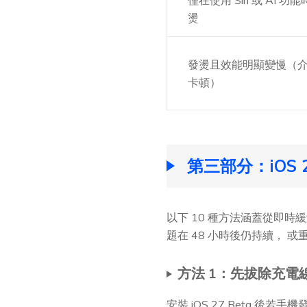
燙
發燙且效能明顯變慢（
卡頓）
第三部分：iOS 2
以下 10 種方法涵蓋從即時緩
題在 48 小時後仍持續，
方法 1：先拔除充電線，
安裝 iOS 27 Beta 