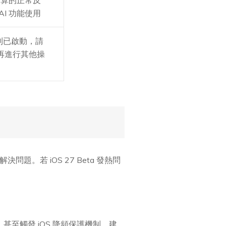
AI 功能使用
機制已啟動，請
再進行其他操
題。若 iOS 27 Beta 發熱問
，甚至觸發 iOS 降頻保護機制。建