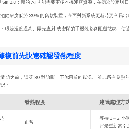
igence 與 Siri 2.0：新的 AI 功能需要更多本機運算資源，在
池健康度低於 80% 的舊款裝置，在面對新系統更新時更容易
：環境溫度過高、陽光直射 或密閉的手機殼都會阻礙散熱，使
修復前先快速確認發熱程度
a 發燙問題之前，請花 90 秒診斷一下你目前的狀況。 並非所有發熱的
情況：
發熱程度
建議處理方
摸起
等待 1～2 
正常
背景重新索引