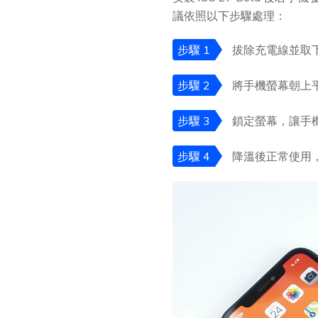
議依照以下步驟處理：
步驟 1
拔除充電線並取
步驟 2
將手機螢幕朝上
步驟 3
鎖定螢幕，讓手機
步驟 4
降溫後正常使用