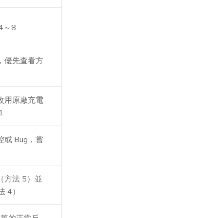
4～8
，優先查看方
改用原廠充電
1
或 Bug，嘗
方法 5）並
法 4）
 運算的正常反