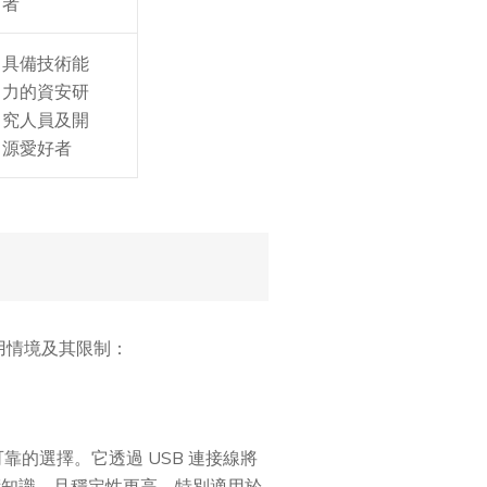
者
具備技術能
力的資安研
究人員及開
源愛好者
的使用情境及其限制：
靠的選擇。它透過 USB 連接線將
技術知識，且穩定性更高，特別適用於