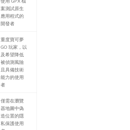
使用 GPX 檔
案測試原生
應用程式的
開發者
重度寶可夢
GO 玩家，以
及希望降低
被偵測風險
且具備技術
能力的使用
者
僅需在瀏覽
器地圖中偽
造位置的隱
私保護使用