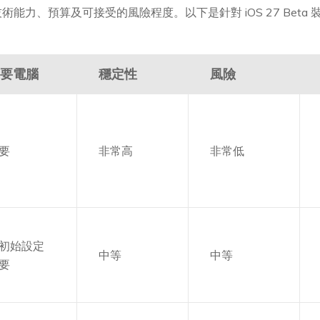
能力、預算及可接受的風險程度。以下是針對 iOS 27 Beta 
要電腦
穩定性
風險
要
非常高
非常低
初始設定
中等
中等
要