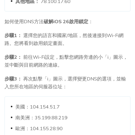
其他地區：
78.100.17.60
如何使用DNS方法
破解iOS 26啟用鎖定
：
步驟1：
選擇您的語言和國家/地區，然後連接到Wi-Fi網
路。您將看到啟用鎖定畫面。
步驟2：
前往Wi-Fi設定，點擊您網路旁邊的小「i」圖示，
並中斷與目前網路的連線。
步驟3：
再次點擊「i」圖示，選擇變更DNS的選項，並輸
入您所在地區的伺服器位址：
美國：104.154.51.7
南美洲：35.199.88.219
歐洲：104.155.28.90