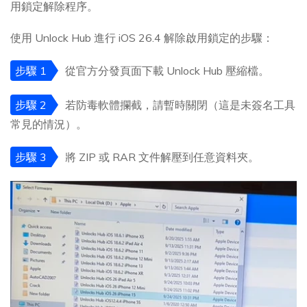
用鎖定解除程序。
使用 Unlock Hub 進行 iOS 26.4 解除啟用鎖定的步驟：
步驟 1
從官方分發頁面下載 Unlock Hub 壓縮檔。
步驟 2
若防毒軟體攔截，請暫時關閉（這是未簽名工具
常見的情況）。
步驟 3
將 ZIP 或 RAR 文件解壓到任意資料夾。