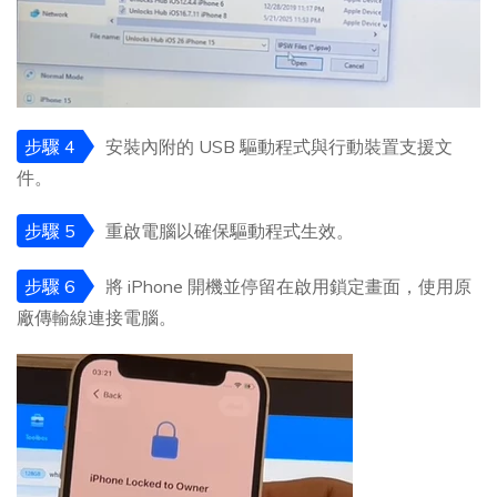
步驟 4
安裝內附的 USB 驅動程式與行動裝置支援文
件。
步驟 5
重啟電腦以確保驅動程式生效。
步驟 6
將 iPhone 開機並停留在啟用鎖定畫面，使用原
廠傳輸線連接電腦。