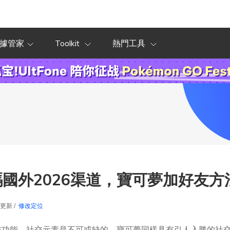
據管家
Toolkit
熱門工具
國外2026渠道，寶可夢加好友方
5更新 /
修改定位
交功能，社交元素是不可或缺的。寶可夢同樣具有引人入勝的社