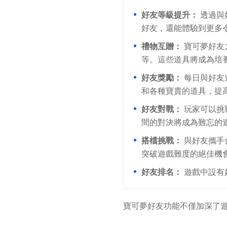
好友等級提升：
透過與
好友，還能體驗到更多
禮物互贈：
寶可夢好友
等。這些道具將成為培
好友獎勵：
每日與好友
和各種寶貴的道具，提
好友對戰：
玩家可以挑
間的對決將成為難忘的
搭檔挑戰：
與好友攜手
突破遊戲難度的絕佳機
好友排名：
遊戲中設有
寶可夢好友功能不僅加深了