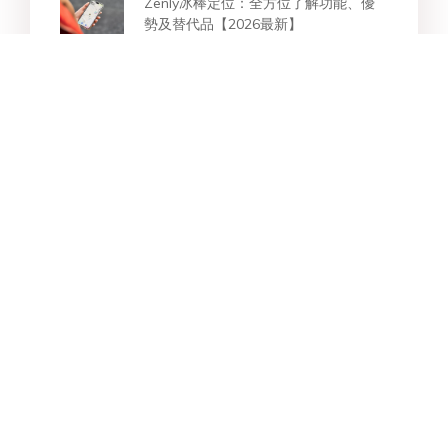
Zenly冰棒定位：全方位了解功能、優
勢及替代品【2026最新】
修改虛擬定位完整教學，尋找更優越的
Fake GPS 替代方案
2026全方位解析：pokemon go飛人
Android與iOS虛擬定位工具推薦！
Star Products
熱門搜索