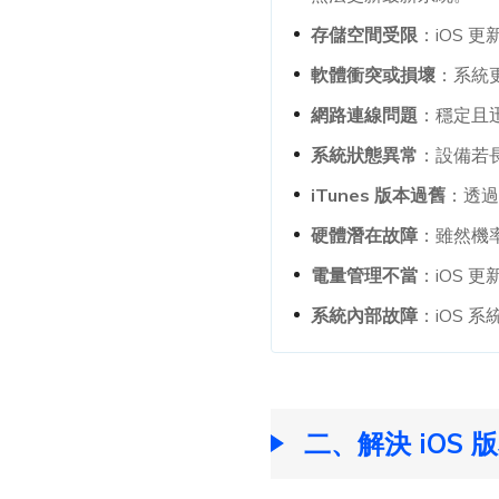
存儲空間受限
：iOS
軟體衝突或損壞
：系統
網路連線問題
：穩定且
系統狀態異常
：設備若
iTunes 版本過舊
：透過 
硬體潛在故障
：雖然機
電量管理不當
：iOS
系統內部故障
：iOS
二、解決 iOS