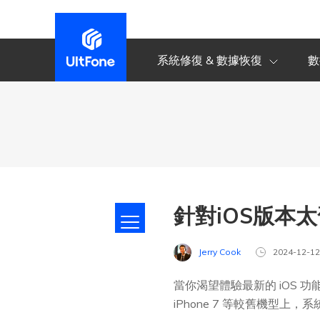
系統修復 & 數據恢復
數
針對iOS版本
Jerry Cook
2024-12-1
當你渴望體驗最新的 iOS 功
iPhone 7 等較舊機型上