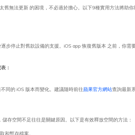
iOS 版本太舊無法更新 的困境，不必過於擔心。以下9種實用方法將
：
常會逐步停止對舊款設備的支援。iOS app 恢復舊版本 之前，
號表：
同的 iOS 版本而變化。建議隨時前往
蘋果官方網站
查詢最新
級 時，儲存空間不足往往是關鍵原因。以下是有效釋放空間的方法：
快取和暫存檔案。