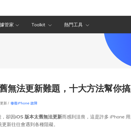
據管家
Toolkit
熱門工具
太舊無法更新難題，十大方法幫你
2更新 /
修復iPhone 故障
能，卻因
iOS 版本太舊無法更新
而感到沮喪，這是許多 iPhone 用
，系統更新往往會遇到各種阻礙。