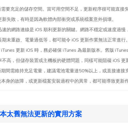
 更新需要充足的儲存空間。當可用空間不足，更新程序很可能直接
更新失敗，有時是因為軟體內部衝突或系統檔案意外損壞。
迅速的網路連線是 iOS 順利更新的關鍵。網路不穩定或速度過
長期未重啟、電量過低等，都可能令 iOS 更新作業無法正常進行
iTunes 更新 iOS 時，務必確保 iTunes 為最新版本。舊版 iT
率不高，但儲存裝置或主機板的硬體問題，同樣可能阻礙 iOS 更
 更新期間需維持充足電量，建議電池電量達50%以上，或直接連接
 系統本身的故障，或更新檔案安裝過程中的異常，都可能導致更新
 版本太舊無法更新的實用方案