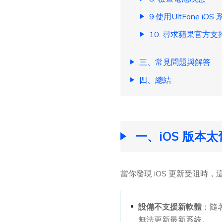
9.使用UltFone 
10. 尋求蘋果官方支
三、常見問題與解答
四、總結
一、iOS 版本
當你發現 iOS 更新受阻時
設備不支援新軟體
：隨
無法更新最新系統。