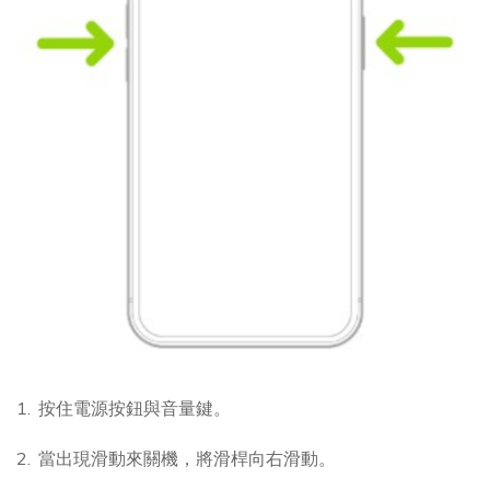
按住電源按鈕與音量鍵。
當出現滑動來關機，將滑桿向右滑動。