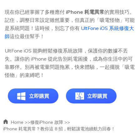
現在你已經掌握了多種應付
iPhone 耗電異常
的實用技巧。
記住，調整日常設定雖然重要，但真正的「吸電怪物」可能
是系統問題！這時候，別忘了你有
UltFone iOS 系統修復大
師
這位最佳幫手！
UltFone iOS 能夠輕鬆修復系統故障，保護你的數據不丟
失。讓你的 iPhone 從此告別耗電困擾，成為你生活中的可
靠夥伴。別再被電量問題拖累，快來體驗，一起擺脫「吸電
怪物」的束縛吧！
立即購買
立即購買
Home >>
修復iPhone 故障 >>
iPhone 耗電異常？教你這 8 招，輕鬆讓電池續航力回春！