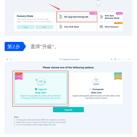
第2步
選擇"升級"。