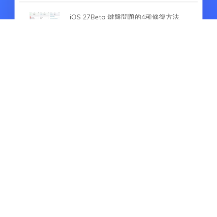
iOS 27Beta 鍵盤問題的4種修復方法,
可解決 iPhone 鍵盤收不起來等問題
更新iOS 27 Beta後可用空間瞬間佔滿
了該如何解決？如何解決
如何在 iOS 18/26 中停用螢幕時間限
制？4 種方法可繞過螢幕時間限制
熱門文章
如何修復iOS 27Beta 無法驗證更新項
目？教你4種方法