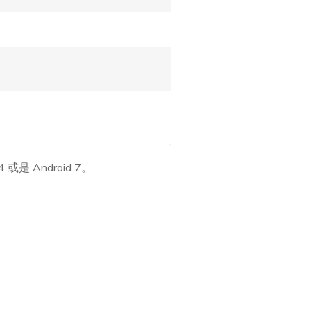
是 Android 7。
。