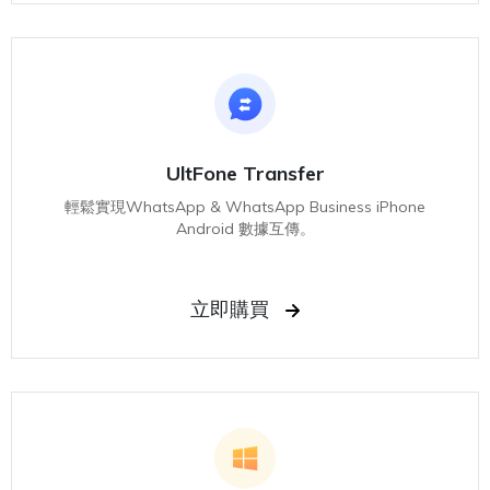
UltFone Transfer
輕鬆實現WhatsApp & WhatsApp Business iPhone
Android 數據互傳。
立即購買