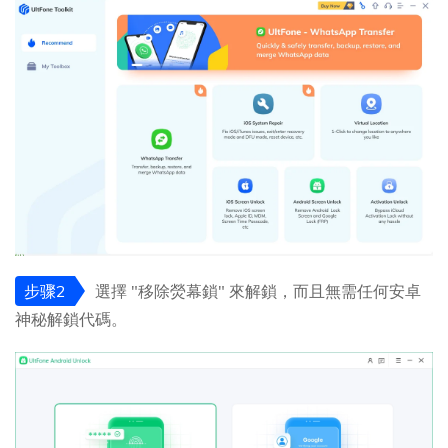
步骤2
選擇 "移除熒幕鎖" 來解鎖，而且無需任何安卓
神秘解鎖代碼。