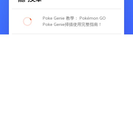
Poke Genie 教學： Pokémon GO
Poke Genie掃描使用完整指南！
幾分鐘內將小米手機移除 Google 帳
號，逐步教學！
三星帳號忘記密碼，如何強制移除三星
帳號？超實用教學
熱門文章
如何解決 App Store 無法下載需要驗