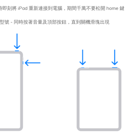
鍵，同時即刻將 iPad 重新連接到電腦，期間千萬不要松開 home 鍵
Pad 型號 - 同時按著音量及頂部按鈕，直到關機滑塊出現