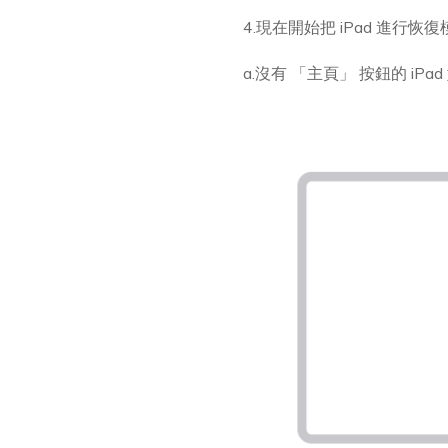
4.現在開始把 iPad 進行恢復
a.沒有 「主頁」 按鈕的 iPa