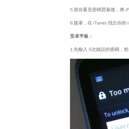
5.當你看見密碼熒幕後，將 i
6.接著，在 iTunes 找出
安卓平板：
1.先輸入 5次錯誤的密碼，