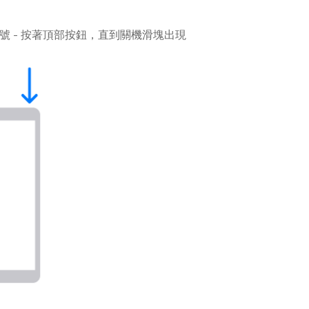
d 型號 - 按著頂部按鈕，直到關機滑塊出現