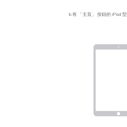
b.有 「主頁」 按鈕的 iPa