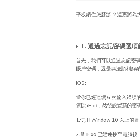
平板鎖住怎麼辦 ？這裏將為大家
1. 通過忘記密碼選項解
首先，我們可以通過忘記密碼的選
賬戶密碼，還是無法順利解
iOS:
當你已經連續 6 次輸入錯誤
擦除 iPad，然後設置新的密
1.使用 Window 10 以上的
2.當 iPad 已經連接至電腦