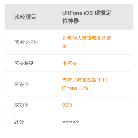
UltFone iOS 虛擬定
比較項目
位神器
對每個人來說都非常簡
使用便捷性
單
需要越獄
不需要
支持所有 iOS 版本和
兼容性
支
iPhone 型號
成功率
98%
6
評分
⭐⭐⭐⭐⭐
⭐