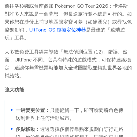
前往洛杉磯或台南參加 Pokémon GO Tour 2026：卡洛斯
對許多人來說是一個夢想。但長途旅行並不總是可行的。如
果你想在沙發上捕捉地區限定寶可夢（如鑰圈兒）或尋找色
違獨劍鞘，
UltFone iOS 虛擬定位神器
是最佳的「遠端遊
玩」工具。
大多數免費工具經常導致「無法偵測位置 (12)」錯誤。然
而，UltFone 不同。它具有特殊的遊戲模式，可保持連線穩
定。這讓你無需機票就能加入全球團體戰並轉動世界各地的
補給站。
強大功能
一鍵變更位置：
只需輕觸一下，即可瞬間將角色傳
送到世界上任何活動城市。
多點移動：
透過選擇多個停靠點來規劃自訂行走路