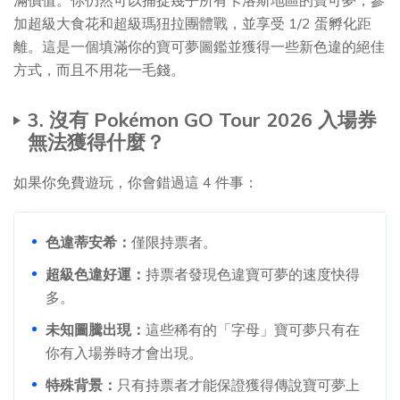
滿價值。你仍然可以捕捉幾乎所有卡洛斯地區的寶可夢，參
加超級大食花和超級瑪狃拉團體戰，並享受 1/2 蛋孵化距
離。這是一個填滿你的寶可夢圖鑑並獲得一些新色違的絕佳
方式，而且不用花一毛錢。
3. 沒有 Pokémon GO Tour 2026 入場券
無法獲得什麼？
如果你免費遊玩，你會錯過這 4 件事：
色違蒂安希：
僅限持票者。
超級色違好運：
持票者發現色違寶可夢的速度快得
多。
未知圖騰出現：
這些稀有的「字母」寶可夢只有在
你有入場券時才會出現。
特殊背景：
只有持票者才能保證獲得傳說寶可夢上