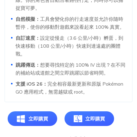
線。你的角色會自動沿著路徑行走，同時你可以捕
捉寶可夢。
自然模擬：
工具會變化你的行走速度並允許你隨時
暫停，使你的移動對遊戲來說看起來 100% 真實。
自訂速度：
設定從慢走（3.6 公里/小時）孵蛋，到
快速移動（108 公里/小時）快速到達遠處的團體
戰。
跳躍傳送：
想要尋找特定的 100% IV 出現？在不同
的補給站或道館之間立即跳躍以節省時間。
支援 iOS 26：
完全相容最新更新和原版 Pokémon
GO 應用程式，無需越獄或 root。
立即購買
立即購買