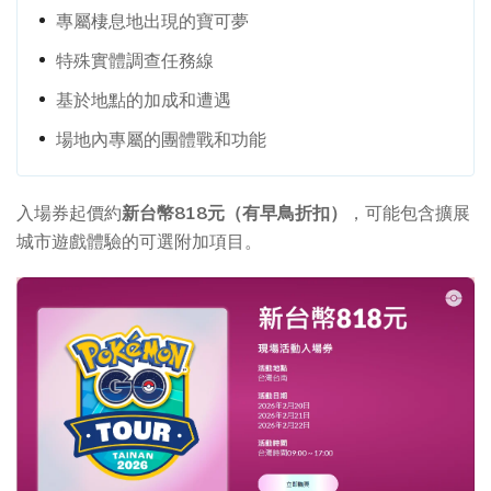
專屬棲息地出現的寶可夢
特殊實體調查任務線
基於地點的加成和遭遇
場地內專屬的團體戰和功能
入場券起價約
新台幣818元（有早鳥折扣）
，可能包含擴展
城市遊戲體驗的可選附加項目。