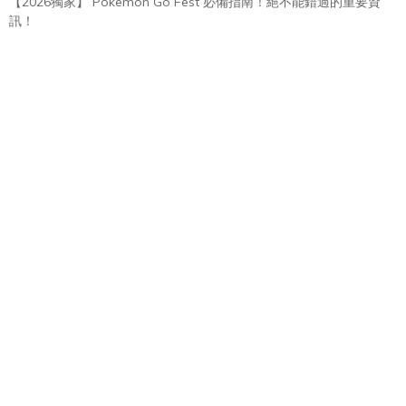
【2026獨家】 Pokemon Go Fest 必備指南！絕不能錯過的重要資
訊！