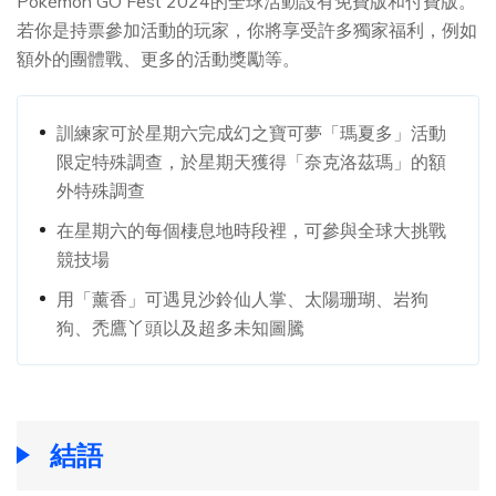
Pokémon GO Fest 2024的全球活動設有免費版和付費版。
若你是持票參加活動的玩家，你將享受許多獨家福利，例如
額外的團體戰、更多的活動獎勵等。
訓練家可於星期六完成幻之寶可夢「瑪夏多」活動
限定特殊調查，於星期天獲得「奈克洛茲瑪」的額
外特殊調查
在星期六的每個棲息地時段裡，可參與全球大挑戰
競技場
用「薰香」可遇見沙鈴仙人掌、太陽珊瑚、岩狗
狗、禿鷹丫頭以及超多未知圖騰
結語