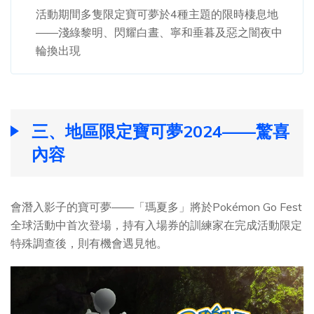
活動期間多隻限定寶可夢於4種主題的限時棲息地
——淺綠黎明、閃耀白晝、寧和垂暮及惡之闇夜中
輪換出現
三、地區限定寶可夢2024——驚喜
內容
會潛入影子的寶可夢——「瑪夏多」將於Pokémon Go Fest
全球活動中首次登場，持有入場券的訓練家在完成活動限定
特殊調查後，則有機會遇見牠。