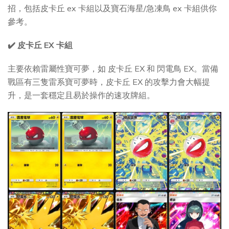
招，包括皮卡丘 ex 卡組以及寶石海星/急凍鳥 ex 卡組供你
參考。
✔️ 皮卡丘 EX 卡組
主要依賴雷屬性寶可夢，如 皮卡丘 EX 和 閃電鳥 EX。當備
戰區有三隻雷系寶可夢時，皮卡丘 EX 的攻擊力會大幅提
升，是一套穩定且易於操作的速攻牌組。