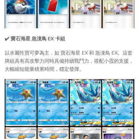
✔️ 寶石海星 急涷鳥 EX 卡組
以水屬性寶可夢為主，如 寶石海星 EX 和 急涷鳥 EX。這套
牌組具有高攻擊力同時具備持續戰鬥力，搭配小霞的支援，
大幅縮短能量積累時間，穩定發揮。