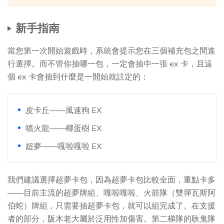
新手指南
當您第一次開始遊戲時，系統會提示您在三個補充包之間進
行選擇。而不管你抽哪一包，一定會抽中一張 ex 卡，且這
個 ex 卡會抽到什麼是一開始就註定的：
皮卡丘——風速狗 EX
噴火龍——椰蛋樹 EX
超夢——嘎啦嘎啦 EX
我們建議選擇超夢卡包，因為超夢卡包比較全面，重點卡多
——目前主流的超夢牌組、嘎啦嘎啦、火箭隊（雙彈瓦斯阿
伯蛇）牌組，只需要抽超夢卡包，就可以組完成了。在支援
者的部分，阪木老大屬於泛用性加傷害。第二梯隊的耿鬼隊