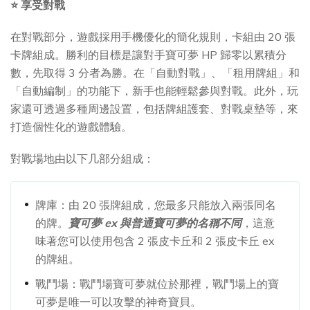
⭐ 享受對戰
在對戰部分，遊戲採用手機優化的簡化規則，卡組由 20 張
卡牌組成。勝利的目標是讓對手寶可夢 HP 歸零以累積分
數，先取得 3 分者為勝。在「自動對戰」、「租用牌組」和
「自動編制」的功能下，新手也能輕鬆參與對戰。此外，玩
家還可透過多種周邊設置，包括牌組護套、對戰桌墊等，來
打造個性化的遊戲體驗。
對戰場地由以下几部分組成：
牌庫：由 20 張牌組成，您最多只能放入兩張同名
的牌。
寶可夢 ex 與普通寶可夢的名稱不同
，這意
味著您可以使用包含 2 張皮卡丘和 2 張皮卡丘 ex
的牌組。
戰鬥場：戰鬥場寶可夢就位於那裡，戰鬥場上的寶
可夢是唯一可以攻擊的神奇寶貝。