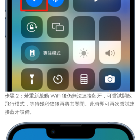
步驟 2：若重新啟動 WiFi 後仍無法連接藍牙，可嘗試開啟
飛行模式，等待幾秒鐘後再將其關閉。此時即可再次嘗試連
接藍牙設備。