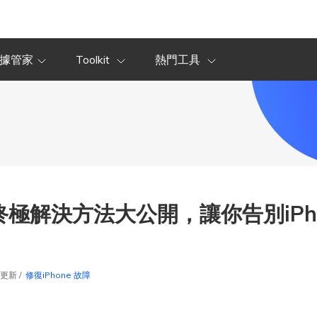
據管家
Toolkit
熱門工具
？終極解決方法大公開，讓你告別iP
9更新 /
修復iPhone 故障