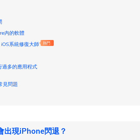
間
ore內的軟體
e iOS系統修復大師
熱門
行過多的應用程式
退的常見問題
麼會出現iPhone閃退？