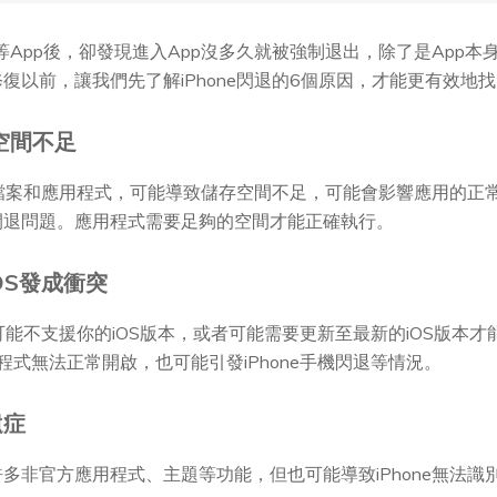
、遊戲等App後，卻發現進入App沒多久就被強制退出，除了是App
復以前，讓我們先了解iPhone閃退的6個原因，才能更有效地
存空間不足
媒體檔案和應用程式，可能導致儲存空間不足，可能會影響應用的
閃退問題。應用程式需要足夠的空間才能正確執行。
OS發成衝突
式可能不支援你的iOS版本，或者可能需要更新至最新的iOS版
程式無法正常開啟，也可能引發iPhone手機閃退等情況。
遺症
非官方應用程式、主題等功能，但也可能導致iPhone無法識別