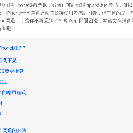
時會突然出現iPhone遊戲閃退，或者也可能出現 app閃退的問題
現象。iPhone一直閃退這個問題讓使用者感到困擾，但幸運的
one閃退」，讓你不再受到 iOS 會 App 閃退困擾，本篇文
看看吧。
Phone閃退？
存空間不足
OS發成衝突
遺症
多的應用程式
判
題
e一直閃退的方法