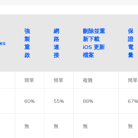
強
網
刪除並重
保
製
路
新下載
證
es
重
連
iOS 更新
電
啟
接
檔案
量
簡單
簡單
複雜
簡單
60%
55%
88%
67
無
無
無
無