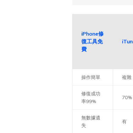
iPhone修
復工具免
iTun
費
操作簡單
複雜
修復成功
70%
率99%
無數據遺
有
失