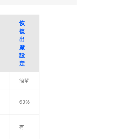
恢
復
出
廠
設
定
簡單
%
63%
有