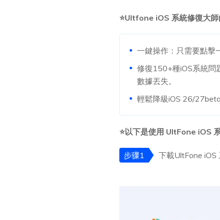
⭐Ultfone iOS 系統修復
一鍵操作：只需要點擊
修復150+種iOS系統問
數據丟失。
輕鬆降級iOS 26/27bet
⭐以下是使用 UltFone i
步骤1
下載UltFone