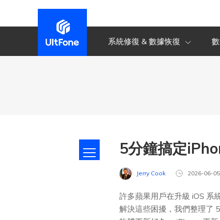
系統修復 & 數據恢復
數
5分鐘搞定iPh
Jerry Cook
2026-06-0
許多蘋果用戶在升級 iOS 系
解決這些困擾，我們整理了 