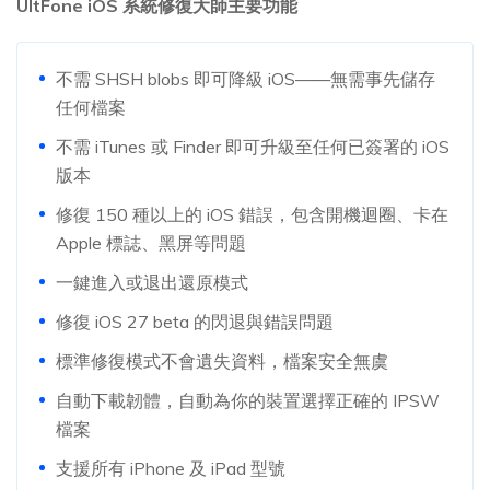
UltFone iOS 系統修復大師主要功能
不需 SHSH blobs 即可降級 iOS——無需事先儲存
任何檔案
不需 iTunes 或 Finder 即可升級至任何已簽署的 iOS
版本
修復 150 種以上的 iOS 錯誤，包含開機迴圈、卡在
Apple 標誌、黑屏等問題
一鍵進入或退出還原模式
修復 iOS 27 beta 的閃退與錯誤問題
標準修復模式不會遺失資料，檔案安全無虞
自動下載韌體，自動為你的裝置選擇正確的 IPSW
檔案
支援所有 iPhone 及 iPad 型號