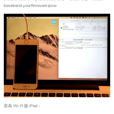
baseband yourfirmware.ipsw
若為 Wi-Fi 版 iPad：