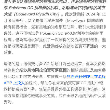
寶可夢 GO 在沙烏地阿拉伯正式推出，作為沙烏地阿拉伯解
禁 Pokémon GO 所舉辦的活動，活動選址在利雅得的城市
大道（Boulevard Riyadh City）。
此次活動於 2024 年 11
月 8 日舉行，除了提供五星級超夢（Mewtwo）團體戰的
稀有捕捉機會，還有當地的知名網紅助陣，吸引大量訓練師
參與。這不僅標誌著 Pokémon GO 在沙烏地阿拉伯的新里
程碑，也為當地玩家提供了一次難得的交流與挑戰機會。無
論是老玩家還是新手，此活動都成為該地區寶可夢迷的一大
盛事。
遺憾的是，這個寶可夢 GO 活動目前已經結束，但本文仍然
將為你介紹
沙烏地阿拉伯寶可夢座標
的相關資訊以及如何參
與此類活動的方法分享，並推薦一款
無需破解包即可在原版
APP 上飛人
的程式，幫助你在未來的寶可夢 GO 活動中輕
鬆捕捉稀有寶可夢。無論是透過外掛工具還是其他策略，這
些方法都能讓你輕鬆享受遊戲，並在全球各地的活動中大放
異彩。