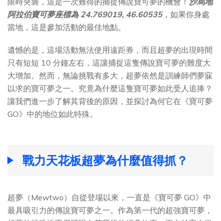
限時突襲，這是一次難得的捕捉傳說寶可夢的機會！
沙烏地
阿拉伯寶可夢座標為 24.769019, 46.60535
，如果你身處
當地，這是參加活動的最佳地點。
遺憾的是，這場活動無法使用遠距券，而且超夢的出現時間
只有短短 10 分鐘左右，這讓捕捉這隻傳說寶可夢的難度大
大增加。然而，無論挑戰有多大，超夢依然是訓練師們夢寐
以求的寶可夢之一。究竟為什麼這隻寶可夢如此受人追捧？
讓我們進一步了解其背後的原因，並探討為何它在《寶可夢
GO》中的地位如此特殊。
戰力天花板超夢為什麼值得抓？
超夢（Mewtwo）自從登場以來，一直是《寶可夢 GO》中
最具吸引力的傳說寶可夢之一。作為第一代的超強寶可夢，