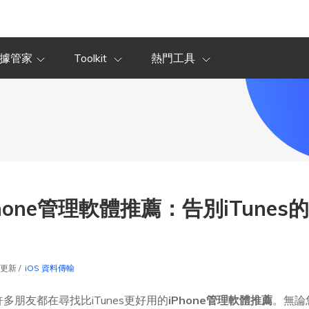
據管家
Toolkit
熱門工具
Phone管理軟體推薦：告別iTune
6更新 /
iOS 資料傳輸
許多朋友都在尋找比iTunes更好用的
iPhone管理軟體推薦
。無論