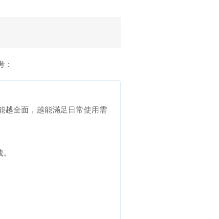
考：
功能越全面，越能滿足日常使用需
洩。