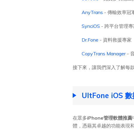
AnyTrans
- 傳輸效率冠
SynciOS
- 跨平台管理專
Dr.Fone
- 資料救援專家
CopyTrans Manager
- 
接下來，讓我們深入了解每
UltFone i
在眾多
iPhone管理軟體推薦
體，憑藉其卓越的功能表現