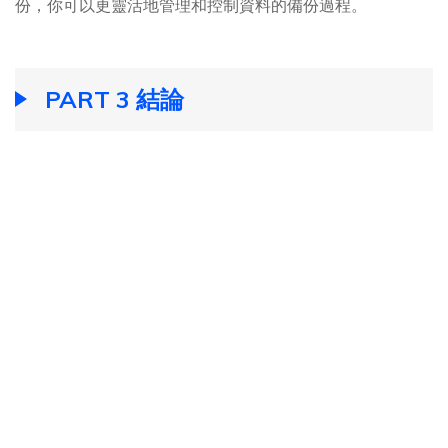
份，你可以更靈活地管理和控制資料的備份過程。
PART 3 結論
以上是關於如何備份iPhone照片的所有技巧，本文介紹了4
個辦法，讓你可以備份你的 iPhone照片到你想要的任何位
置。
UltFone iOS 數據管家
, iTunes，iCLoud、郵件、
Google雲端都可以將iPhone 備份照片匯入電腦，但是比起
iTunes或者雲端的照片，UltFone iOS 數據管家更加方便安
全；相對於iCloud，UltFone iOS 數據管家沒有記憶體限
制。
立即購買
立即購買