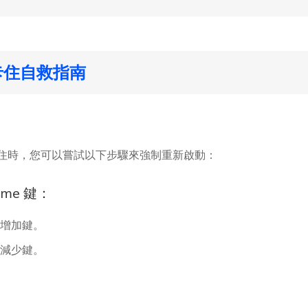
置卡住自救指南
中卡住時，您可以嘗試以下步驟來強制重新啟動：
ome 鍵：
量增加鍵。
量減少鍵。