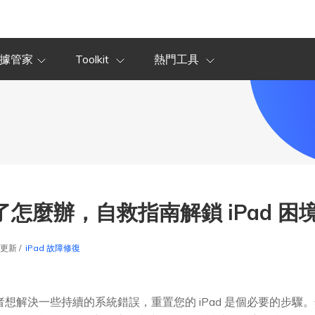
據管家
Toolkit
熱門工具
住了怎麼辦，自救指南解鎖 iPad 困
9更新 /
iPad 故障修復
者想解決一些持續的系統錯誤，重置您的 iPad 是個必要的步驟。