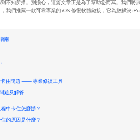
到不知所措。別擔心，這篇文章正是為了幫助您而寫。我們將展示三
我們推薦一款可靠專業的 iOS 修復軟體鏈接，它為您解決 iPad
救指南
：
重置卡住問題 —— 專業修復工具
見問題及解答
置過程中卡住怎麼辦？
置卡住的原因是什麼？