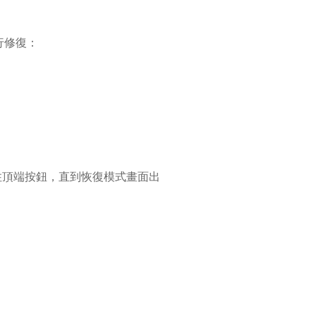
進行修復：
。
住頂端按鈕，直到恢復模式畫面出