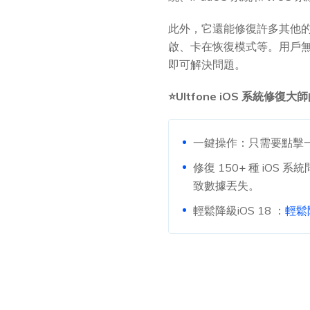
此外，它還能修復許多其他的 i
啟、卡在恢復模式等。用戶
即可解決問題。
⭐Ultfone iOS 系統修復
一鍵操作：只需要點擊
修復 150+ 種 iOS 
致數據丟失。
輕鬆降級iOS 18 ：
輕鬆降