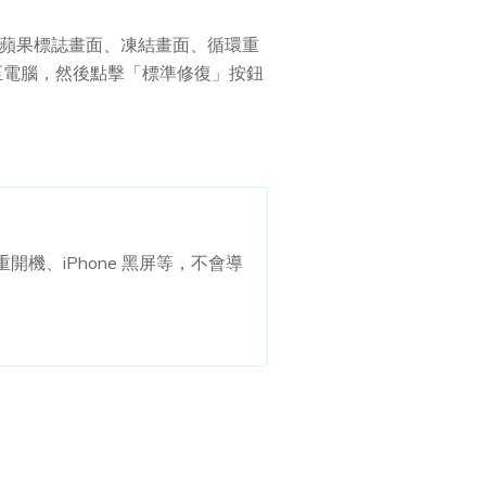
e 卡在蘋果標誌畫面、凍結畫面、循環重
至電腦，然後點擊「標準修復」按鈕
。
一直重開機、iPhone 黑屏等，不會導