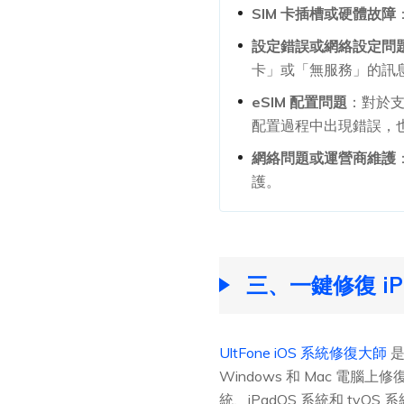
SIM 卡插槽或硬體故障
設定錯誤或網絡設定問
卡」或「無服務」的訊
eSIM 配置問題
：對於支持
配置過程中出現錯誤，也
網絡問題或運營商維護
護。
三、一鍵修復 iPh
UltFone iOS 系統修復大師
是
Windows 和 Mac 電腦上修
統、iPadOS 系統和 tvOS