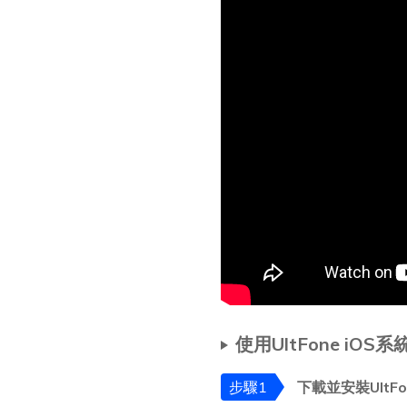
使用UltFone i
步驟1
下載並安裝UltFo