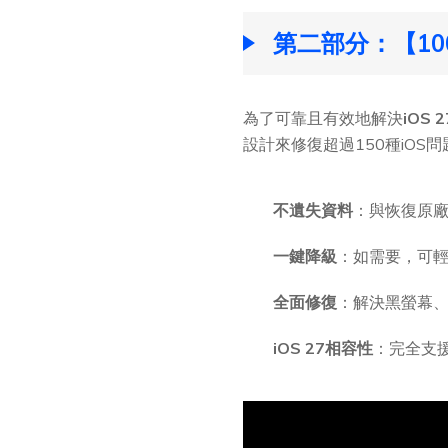
第二部分：【10
為了可靠且有效地解決
iOS
設計來修復超過150種iOS
不遺失資料
：與恢復原廠
一鍵降級
：如需要，可輕
全面修復
：解決黑螢幕
iOS 27相容性
：完全支援